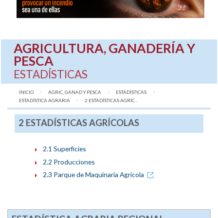
AGRICULTURA, GANADERÍA Y
PESCA
ESTADÍSTICAS
INICIO
AGRIC, GANAD Y PESCA
ESTADÍSTICAS
ESTADÍSTICA AGRARIA
AQUÍ:
2 ESTADÍSTICAS AGRÍC...
2 ESTADÍSTICAS AGRÍCOLAS
2.1 Superficies
2.2 Producciones
2.3 Parque de Maquinaria Agrícola