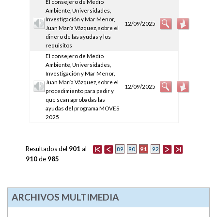
El consejero de Medio
Ambiente, Universidades,
Investigación y Mar Menor,
12/09/2025
Juan María Vázquez, sobre el
dinero de las ayudas y los
requisitos
El consejero de Medio
Ambiente, Universidades,
Investigación y Mar Menor,
Juan María Vázquez, sobre el
12/09/2025
procedimiento para pedir y
que sean aprobadas las
ayudas del programa MOVES
2025
Resultados del
901
al
91
89
90
92
910
de
985
ARCHIVOS MULTIMEDIA