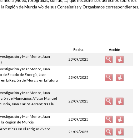
media (vídeo, fotografías, sonido, ...) que necesite. Los derechos sobre los
la Región de Murcia y/o de sus Consejerías y Organismos correspondientes.
Fecha
Acción
nvestigación y Mar Menor, Juan
23/09/2025
ea
nvestigación y Mar Menor, Juan
o de Estado de Energía, Joan
23/09/2025
 en la Región de Murcia en la futura
nvestigación y Mar Menor, Juan
ación de Municipios, Víctor Manuel
22/09/2025
rcia, Juan Carlos Arranz, tras la
'
nvestigación y Mar Menor, Juan
22/09/2025
n la Región de Murcia
aromáticas en el antiguo vivero
21/09/2025