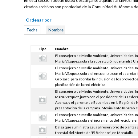
En esta sección puede usted descargarse aquellos archivos multi
citados archivos son propiedad de la Comunidad Autónoma de 
Ordenar por
Fecha
-
Nombre
Tipo
Nombre
El consejero de Medio Ambiente, Universidades, I
María Vázquez, sobre la subestación que tendrá Ul
El consejero de Medio Ambiente, Universidades, I
María Vázquez, sobre el encuentro con el secretari
Groizard, para abordar la inclusión de los proyectos
planificación de la red eléctrica
El consejero de Medio Ambiente, Universidades, I
María Vázquez, junto con el presidente de la Feder
Abenza, y el gerente de Ecoembes en la Región de Mu
presentación de la campaña 'Movimiento Imparable
El consejero de Medio Ambiente, Universidades, I
María Vázquez, sobre el incremento del reciclaje e
Balsa que suministra agua al reservorio de plantas 
forestal del Monte de 'El Bebedor', en Moratalla