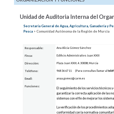
Unidad de Auditoria Interna del Org
Secretaría General de Agua, Agricultura, Ganadería y P
Pesca
> Comunidad Autónoma de la Región de Murcia
Ana Alicia Gómez Sánchez
Responsable:
Edificio Administrativo Juan XXIII
Finca:
Plaza Juan XXIII, 4. 30008, Murcia
Dirección:
968
36
67 11
(Para consultas llamar al
telé
Teléfono:
anaa.gome
z@ca
rm.es
Email:
Funciones:
El seguimiento de los servicios técnicos y
garantizar la correcta aplicación de las n
sistemas con el fin de mejorar los sistema
La verificación de los procedimientos ad
conformidad con la normativa comunitaria,