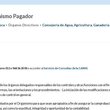
anismo Pagador
esca
> Órganos Directivos >
Consejería de Agua, Agricultura, Ganadería
fono 012 o 968
36
20 00
o acceder al
Servicio de Consultas de la CARM
)
 de los órganos delegados responsables de los controles y otras funciones con el fin
ormas, las orientaciones y los procedimientos. - La iniciación de las modificaciones 
s de control en general.
optados por el Organismo para que sean apropiados a fin de asegurar la comprobaci
 así como la exactitud, integridad y oportunidad de la contabilidad.