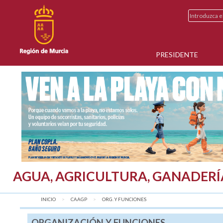
PRESIDENTE
AGUA, AGRICULTURA, GANADERÍ
INICIO
CAAGP
AQUÍ:
ORG. Y FUNCIONES
ORGANIZACIÓN Y FUNCIONES