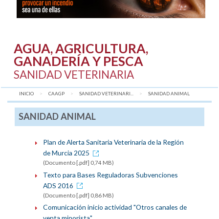
AGUA, AGRICULTURA,
GANADERÍA Y PESCA
SANIDAD VETERINARIA
INICIO
CAAGP
SANIDAD VETERINARI...
AQUÍ:
SANIDAD ANIMAL
SANIDAD ANIMAL
Plan de Alerta Sanitaria Veterinaria de la Región
de Murcia 2025
(Documento [.pdf] 0,74 MB)
Texto para Bases Reguladoras Subvenciones
ADS 2016
(Documento [.pdf] 0,86 MB)
Comunicación inicio actividad "Otros canales de
venta minorista"