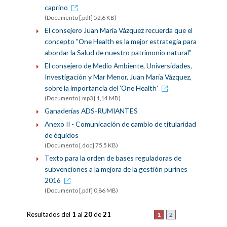
caprino
(Documento [.pdf] 52,6 KB)
El consejero Juan María Vázquez recuerda que el
concepto "One Health es la mejor estrategia para
abordar la Salud de nuestro patrimonio natural"
El consejero de Medio Ambiente, Universidades,
Investigación y Mar Menor, Juan María Vázquez,
sobre la importancia del 'One Health'
(Documento [.mp3] 1,14 MB)
Ganaderías ADS-RUMIANTES
Anexo II - Comunicación de cambio de titularidad
de équidos
(Documento [.doc] 75,5 KB)
Texto para la orden de bases reguladoras de
subvenciones a la mejora de la gestión purines
2016
(Documento [.pdf] 0,86 MB)
Resultados del
1
al
20
de
21
1
2