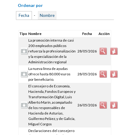
Ordenar por
Fecha
-
Nombre
Tipo
Nombre
Fecha
Acción
La promoción interna de casi
200 empleados públicos
refuerza la profesionalización
28/05/2026
y la especialización de la
Administración regional
La nueva línea de ayudas
ofrece hasta 80.000 euros
28/05/2026
por beneficiario.
El consejero de Economía,
Hacienda, Fondos Europeos y
Transformación Digital, Luis
Alberto Marín, acompañado
26/05/2026
de los responsables de
Hacienda de Asturias,
Guillermo Peláez, y de Galicia,
Miguel Corgos
Declaraciones del consejero