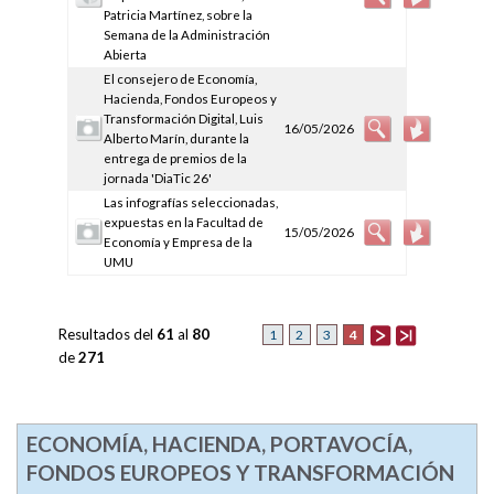
Patricia Martínez, sobre la
Semana de la Administración
Abierta
El consejero de Economía,
Hacienda, Fondos Europeos y
Transformación Digital, Luis
16/05/2026
Alberto Marín, durante la
entrega de premios de la
jornada 'DiaTic 26'
Las infografías seleccionadas,
expuestas en la Facultad de
15/05/2026
Economía y Empresa de la
UMU
Resultados del
61
al
80
4
1
2
3
de
271
ECONOMÍA, HACIENDA, PORTAVOCÍA,
FONDOS EUROPEOS Y TRANSFORMACIÓN