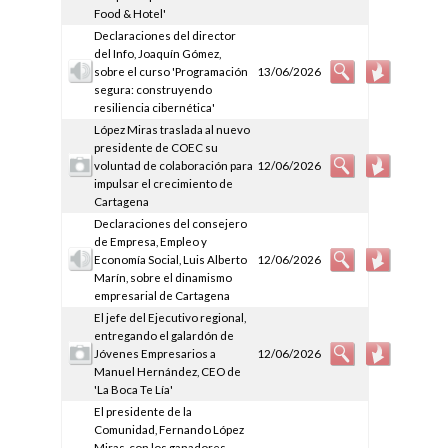
Food & Hotel'
Declaraciones del director
del Info, Joaquín Gómez,
sobre el curso 'Programación
13/06/2026
segura: construyendo
resiliencia cibernética'
López Miras traslada al nuevo
presidente de COEC su
voluntad de colaboración para
12/06/2026
impulsar el crecimiento de
Cartagena
Declaraciones del consejero
de Empresa, Empleo y
Economía Social, Luis Alberto
12/06/2026
Marín, sobre el dinamismo
empresarial de Cartagena
El jefe del Ejecutivo regional,
entregando el galardón de
Jóvenes Empresarios a
12/06/2026
Manuel Hernández, CEO de
'La Boca Te Lía'
El presidente de la
Comunidad, Fernando López
Miras, con los ganadores,