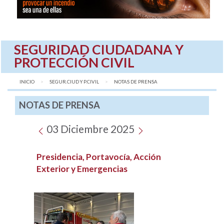
SEGURIDAD CIUDADANA Y
PROTECCIÓN CIVIL
INICIO
SEGUR.CIUD Y P.CIVIL
AQUÍ:
NOTAS DE PRENSA
NOTAS DE PRENSA
03 Diciembre 2025
Presidencia, Portavocía, Acción
Exterior y Emergencias