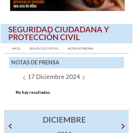
SEGURIDAD CIUDADANA Y
PROTECCIÓN CIVIL
INICIO
SEGUR.CIUD Y P.CIVIL
AQUÍ:
NOTAS DE PRENSA
NOTAS DE PRENSA
17 Diciembre 2024
No hay resultados
.
DICIEMBRE