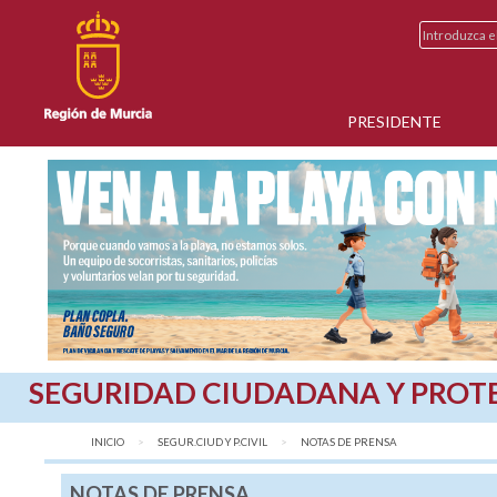
PRESIDENTE
SEGURIDAD CIUDADANA Y PROTE
INICIO
SEGUR.CIUD Y P.CIVIL
AQUÍ:
NOTAS DE PRENSA
NOTAS DE PRENSA