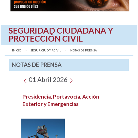
SEGURIDAD CIUDADANA Y
PROTECCIÓN CIVIL
INICIO
SEGUR.CIUD Y P.CIVIL
AQUÍ:
NOTAS DE PRENSA
NOTAS DE PRENSA
01 Abril 2026
Presidencia, Portavocía, Acción
Exterior y Emergencias