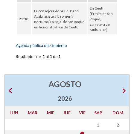
En Ceutí
La consejera de Salud, Isabel
(Ermita de San
Ayala, asiste a la romería
21:30
Roque,
nocturna ‘La Bajá’ de San Roque
carretera de
en honor al patrón de Ceutí.
Mula B-12)
Agenda pública del Gobierno
Resultados del
1
al
1
de
1
AGOSTO
2026
LUN
MAR
MIE
JUE
VIE
SAB
DOM
1
2