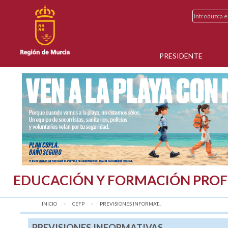
PRESIDENTE
EDUCACIÓN Y FORMACIÓN PROF
INICIO
CEFP
AQUÍ:
PREVISIONES INFORMAT...
PREVISIONES INFORMATIVAS