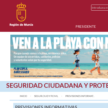
PRESIDENTE
SEGURIDAD CIUDADANA Y PROTE
INICIO
SEGUR.CIUD Y P.CIVIL
AQUÍ:
PREVISIONES INFORMAT...
PREVISIONES INFORMATIVAS