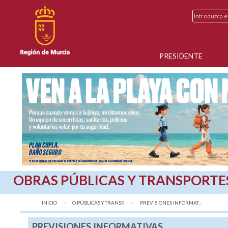
PRESIDENTE
OBRAS PÚBLICAS Y TRANSPORTE
INICIO
O.PÚBLICAS Y TRANSP.
AQUÍ:
PREVISIONES INFORMAT...
PREVISIONES INFORMATIVAS