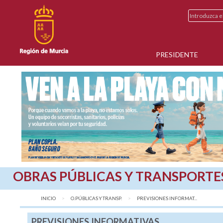
PRESIDENTE
OBRAS PÚBLICAS Y TRANSPORTE
INICIO
O.PÚBLICAS Y TRANSP.
AQUÍ:
PREVISIONES INFORMAT...
PREVISIONES INFORMATIVAS