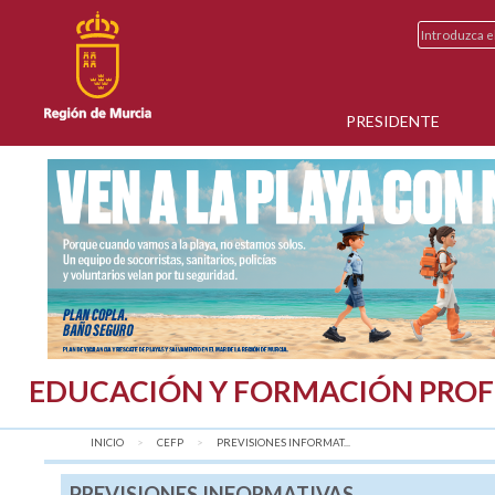
PRESIDENTE
EDUCACIÓN Y FORMACIÓN PROF
INICIO
CEFP
AQUÍ:
PREVISIONES INFORMAT...
PREVISIONES INFORMATIVAS