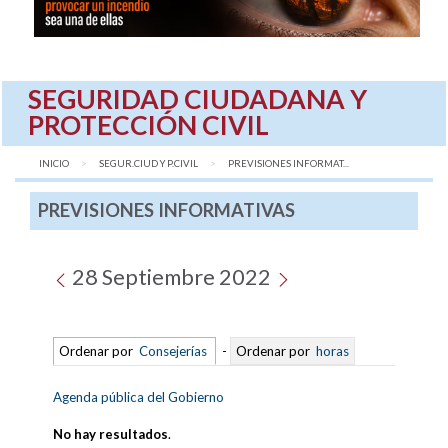
SEGURIDAD CIUDADANA Y
PROTECCIÓN CIVIL
INICIO
SEGUR.CIUD Y P.CIVIL
AQUÍ:
PREVISIONES INFORMAT...
PREVISIONES INFORMATIVAS
28 Septiembre 2022
Ordenar por
Consejerías
-
Ordenar por
horas
Agenda pública del Gobierno
No hay resultados
.