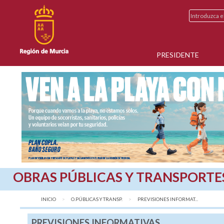
PRESIDENTE
OBRAS PÚBLICAS Y TRANSPORTE
INICIO
O.PÚBLICAS Y TRANSP.
AQUÍ:
PREVISIONES INFORMAT...
PREVISIONES INFORMATIVAS