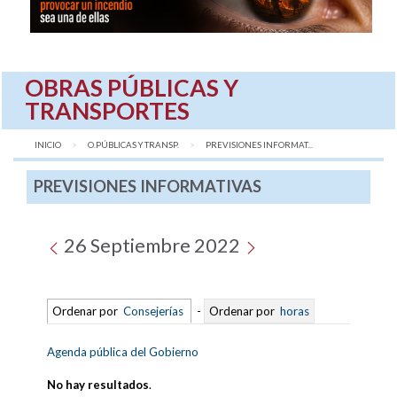
OBRAS PÚBLICAS Y
TRANSPORTES
INICIO
O.PÚBLICAS Y TRANSP.
AQUÍ:
PREVISIONES INFORMAT...
PREVISIONES INFORMATIVAS
26 Septiembre 2022
Ordenar por
Consejerías
-
Ordenar por
horas
Agenda pública del Gobierno
No hay resultados
.