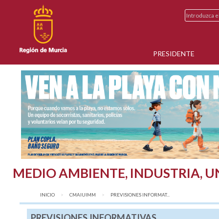
PRESIDENTE
MEDIO AMBIENTE, INDUSTRIA, U
INICIO
CMAIUIMM
AQUÍ:
PREVISIONES INFORMAT...
PREVISIONES INFORMATIVAS