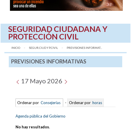
SEGURIDAD CIUDADANA Y
PROTECCIÓN CIVIL
INICIO
SEGUR.CIUD Y P.CIVIL
AQUÍ:
PREVISIONES INFORMAT...
PREVISIONES INFORMATIVAS
17 Mayo 2026
Ordenar por
Consejerías
-
Ordenar por
horas
Agenda pública del Gobierno
No hay resultados
.