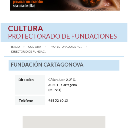
CULTURA
PROTECTORADO DE FUNDACIONES
INICIO
CULTURA
PROTECTORADO DE FU...
AQUÍ:
DIRECTORIO DE FUNDAC...
FUNDACIÓN CARTAGONOVA
Dirección
C/ San Juan 2, 2º D
.
30201
-
Cartagena
(
Murcia
)
Teléfono
968 52 60 13