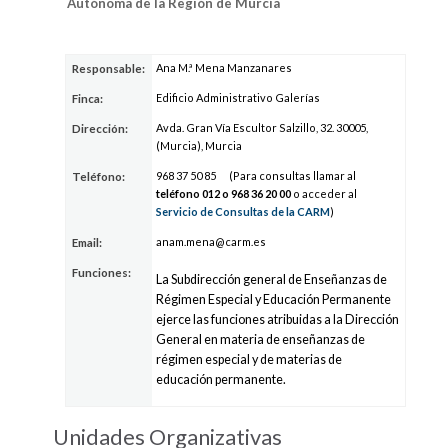
Autónoma de la Región de Murcia
Ana M.ª Mena Manzanares
Responsable:
Edificio Administrativo Galerías
Finca:
Avda. Gran Vía Escultor Salzillo, 32. 30005,
Dirección:
(Murcia), Murcia
968
37
50 85
(Para consultas llamar al
Teléfono:
teléfono 012 o 968
36
20 00
o acceder al
Servicio de Consultas de la CARM
)
anam.m
en
a@carm
.es
Email:
Funciones:
La Subdirección general de Enseñanzas de
Régimen Especial y Educación Permanente
ejerce las funciones atribuidas a la Dirección
General en materia de enseñanzas de
régimen especial y de materias de
educación permanente.
Unidades Organizativas