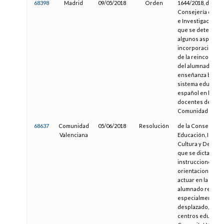
68398
Madrid
09/05/2018
Orden
1644/2018, de la
Consejería de Ed
e Investigación, p
que se determin
algunos aspectos 
incorporación tar
de la reincorpora
del alumnado a la
enseñanza básica
sistema educativ
español en los c
docentes de la
Comunidad de Ma
68637
Comunidad
05/06/2018
Resolución
de la Conselleria
Valenciana
Educación, Invest
Cultura y Deporte
que se dictan
instrucciones y
orientaciones pa
actuar en la acog
alumnado recién 
especialmente el
desplazado, en lo
centros educativo