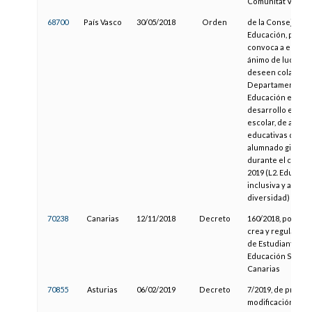
Comunitat Valenc
68700
País Vasco
30/05/2018
Orden
de la Consejera 
Educación, por la
convoca a entida
ánimo de lucro q
deseen colaborar
Departamento d
Educación en el
desarrollo en el 
escolar, de activ
educativas dirigid
alumnado gitano,
durante el curso 
2019 (L2. Educaci
inclusiva y atenci
diversidad)
70238
Canarias
12/11/2018
Decreto
160/2018, por el q
crea y regula el 
de Estudiantes de
Educación Superi
Canarias
70855
Asturias
06/02/2019
Decreto
7/2019, de primer
modificación del