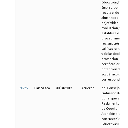
Educación, Forma
Empleo, por la qu
regula el derecho
alumnado a la
objetividad en la
evaluación, y se
establece el
procedimiento d
reclamación de
calificaciones ob
y de las decision
promoción, de
certificación o de
obtención del tít
académico que
corresponda
60769
País Vasco
30/04/2015
Acuerdo
del Consejo de
Gobierno de la U
por el que se apr
Reglamento de Ig
de Oportunidade
Atención al Alum
con Necesidades
Educativas Espec