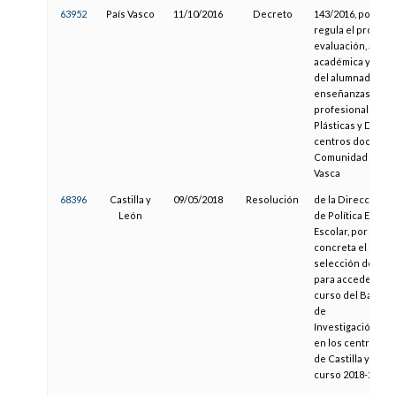
63952
País Vasco
11/10/2016
Decreto
143/2016, por el q
regula el proceso
evaluación, acred
académica y movi
del alumnado que
enseñanzas artíst
profesionales de
Plásticas y Diseñ
centros docentes
Comunidad Autó
Vasca
68396
Castilla y
09/05/2018
Resolución
de la Dirección G
León
de Política Educat
Escolar, por la qu
concreta el proc
selección del al
para acceder al p
curso del Bachill
de
Investigación/Ex
en los centros d
de Castilla y León
curso 2018-2019