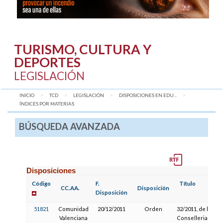
TURISMO, CULTURA Y
DEPORTES
LEGISLACIÓN
INICIO
TCD
LEGISLACIÓN
DISPOSICIONES EN EDU...
AQUÍ:
ÍNDICES POR MATERIAS
BÚSQUEDA AVANZADA
Disposiciones
Código
F.
Título
CC.AA.
Disposición
Disposición
51821
Comunidad
20/12/2011
Orden
32/2011, de la
Valenciana
Conselleria de