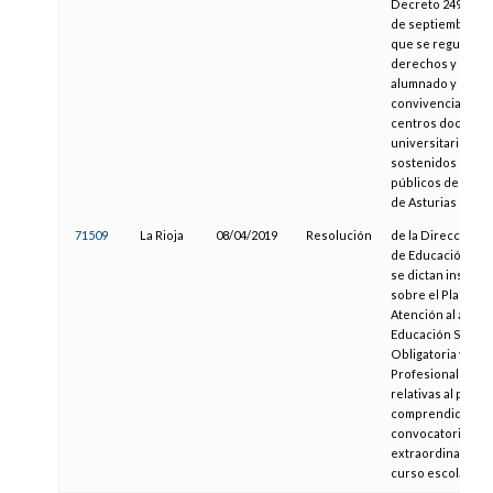
Decreto 249/2007,
de septiembre, po
que se regulan lo
derechos y deber
alumnado y norm
convivencia en lo
centros docente
universitarios
sostenidos con f
públicos del Prin
de Asturias
71509
La Rioja
08/04/2019
Resolución
de la Dirección G
de Educación, por
se dictan instruc
sobre el Plan de
Atención al alum
Educación Secun
Obligatoria y For
Profesional Bási
relativas al perio
comprendido entr
convocatoria ordi
extraordinaria en
curso escolar 20