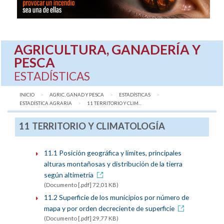
AGRICULTURA, GANADERÍA Y
PESCA
ESTADÍSTICAS
INICIO
AGRIC, GANAD Y PESCA
ESTADÍSTICAS
ESTADÍSTICA AGRARIA
AQUÍ:
11 TERRITORIO Y CLIM...
11 TERRITORIO Y CLIMATOLOGÍA
11.1 Posición geográfica y límites, principales
alturas montañosas y distribución de la tierra
según altimetría
(Documento [.pdf] 72,01 KB)
11.2 Superficie de los municipios por número de
mapa y por orden decreciente de superficie
(Documento [.pdf] 29,77 KB)