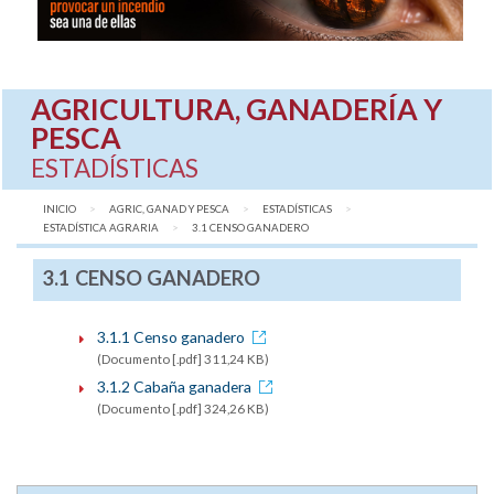
AGRICULTURA, GANADERÍA Y
PESCA
ESTADÍSTICAS
INICIO
AGRIC, GANAD Y PESCA
ESTADÍSTICAS
ESTADÍSTICA AGRARIA
AQUÍ:
3.1 CENSO GANADERO
3.1 CENSO GANADERO
3.1.1 Censo ganadero
(Documento [.pdf] 311,24 KB)
3.1.2 Cabaña ganadera
(Documento [.pdf] 324,26 KB)