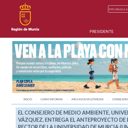
PRESIDENTE
INICIO
CARM INFORMA
ARCHIVOS MULTIMEDIA
AQUÍ:
CONSEJERÍA
EL CONSEJERO DE MEDIO AMBIENTE, UNIVE
VÁZQUEZ, ENTREGA EL ANTEPROYECTO DE L
RECTOR DE LA UNIVERSIDAD DE MURCIA (UM