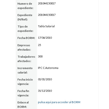
201044150017
Numero de
expediente:
201044150017
Expediente
(N/Ref):
Tabla Salarial
Tipo de
expediente:
17/06/2010
Fecha BORM:
25
Empresas
afectadas:
300
Trabajadores
afectados:
IPC C.Autonoma
Incremento
salarial:
01/01/2010
Fecha inicio
vigencia:
31/12/2010
Fecha fin
vigencia:
pulsa aqui para acceder al BORM
Enlace al
BORM: