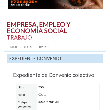
EMPRESA, EMPLEO Y
ECONOMÍA SOCIAL
TRABAJO
INICIO
CEEES
AQUÍ:
TRABAJO
EXPEDIENTE CONVENIO
Expediente de Convenio colectivo
2007
Libro:
00141
Folio:
30001415011981
Codigo
convenio: