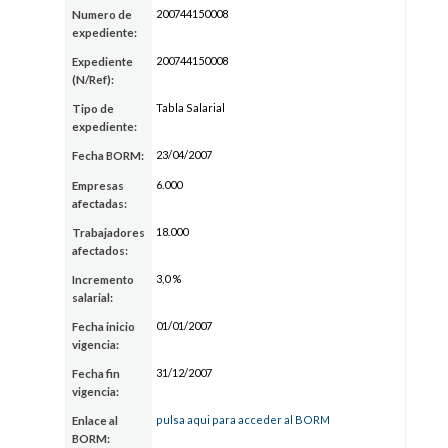
200744150008
Numero de
expediente:
200744150008
Expediente
(N/Ref):
Tabla Salarial
Tipo de
expediente:
23/04/2007
Fecha BORM:
6.000
Empresas
afectadas:
18.000
Trabajadores
afectados:
3,0 %
Incremento
salarial:
01/01/2007
Fecha inicio
vigencia:
31/12/2007
Fecha fin
vigencia:
pulsa aqui para acceder al BORM
Enlace al
BORM: