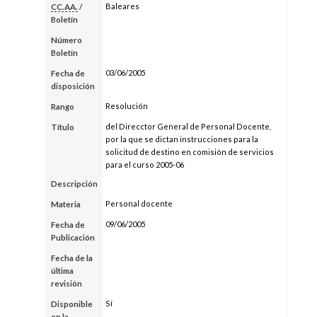
Baleares
CC.AA.
/
Boletín
Número
Boletín
03/06/2005
Fecha de
disposición
Resolución
Rango
del Direcctor General de Personal Docente,
Título
por la que se dictan instrucciones para la
solicitud de destino en comisión de servicios
para el curso 2005-06
Descripción
Personal docente
Materia
09/06/2005
Fecha de
Publicación
Fecha de la
última
revisión
Sí
Disponible
en la