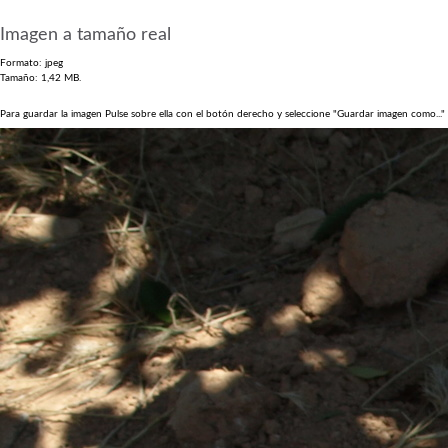
Imagen a tamaño real
Formato:
jpeg
Tamaño:
1,42 MB.
Para guardar la imagen Pulse sobre ella con el botón derecho y seleccione "Guardar imagen como..." 