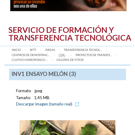
SERVICIO DE FORMACIÓN Y
TRANSFERENCIA TECNOLÓGICA
INICIO
SFTT
ÁREAS
TRANSFERENCIA TECNOL...
CENTROS DE DEMOSTRAC...
CDA
...
PROYECTOS DE TRANSFE...
CULTIVO HIDROPONICO ...
AQUÍ:
GALERÍA DE FOTOS
INV1 ENSAYO MELÓN (3)
Formato:
jpeg
Tamaño:
1,45 MB.
Descargar imagen (tamaño real)