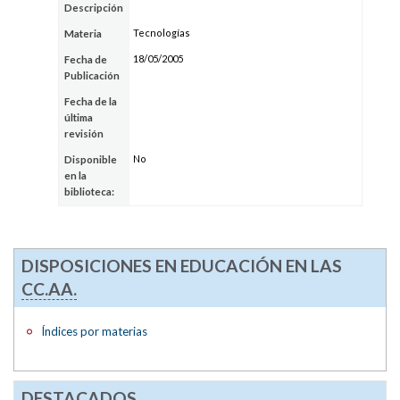
Descripción
Tecnologías
Materia
18/05/2005
Fecha de
Publicación
Fecha de la
última
revisión
No
Disponible
en la
biblioteca:
DISPOSICIONES EN EDUCACIÓN EN LAS
CC.AA.
Índices por materias
DESTACADOS