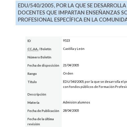
EDU/540/2005, POR LA QUE SE DESARROLL
DOCENTES QUE IMPARTAN ENSEÑANZAS S
PROFESIONAL ESPECÍFICA EN LA COMUNIDA
9523
ID
Castilla y León
CC.AA.
/ Boletín
Número Boletín
21/04/2005
Fecha de disposición
Orden
Rango
EDU/540/2005, por la que se desarrolla e
Título
con fondos públicos de Formación Profesio
Descripción
Admisión alumnos
Materia
28/04/2005
Fecha de Publicación
Fecha de la última
revisión