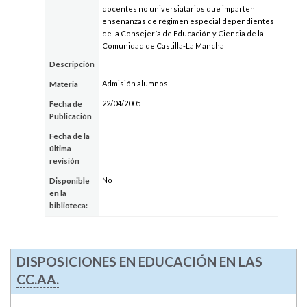
docentes no universiatarios que imparten
enseñanzas de régimen especial dependientes
de la Consejería de Educación y Ciencia de la
Comunidad de Castilla-La Mancha
Descripción
Admisión alumnos
Materia
22/04/2005
Fecha de
Publicación
Fecha de la
última
revisión
No
Disponible
en la
biblioteca:
DISPOSICIONES EN EDUCACIÓN EN LAS
CC.AA.