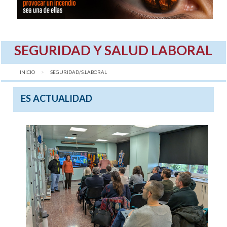
SEGURIDAD Y SALUD LABORAL
INICIO
AQUÍ:
SEGURIDAD/S.LABORAL
ES ACTUALIDAD