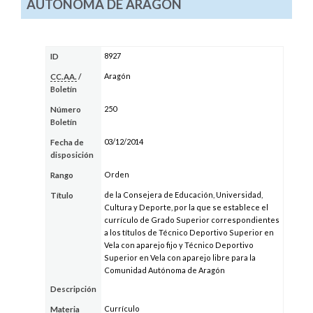
AUTÓNOMA DE ARAGÓN
8927
ID
Aragón
CC.AA.
/
Boletín
250
Número
Boletín
03/12/2014
Fecha de
disposición
Orden
Rango
de la Consejera de Educación, Universidad,
Título
Cultura y Deporte, por la que se establece el
currículo de Grado Superior correspondientes
a los títulos de Técnico Deportivo Superior en
Vela con aparejo fijo y Técnico Deportivo
Superior en Vela con aparejo libre para la
Comunidad Autónoma de Aragón
Descripción
Currículo
Materia