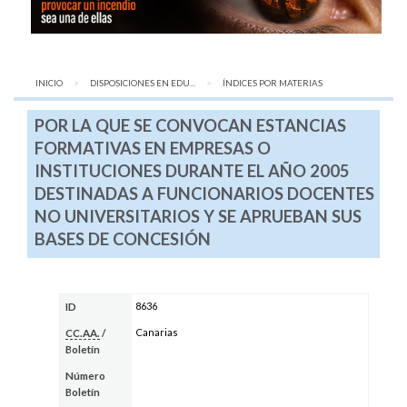
INICIO
DISPOSICIONES EN EDU...
AQUÍ:
ÍNDICES POR MATERIAS
POR LA QUE SE CONVOCAN ESTANCIAS
FORMATIVAS EN EMPRESAS O
INSTITUCIONES DURANTE EL AÑO 2005
DESTINADAS A FUNCIONARIOS DOCENTES
NO UNIVERSITARIOS Y SE APRUEBAN SUS
BASES DE CONCESIÓN
8636
ID
Canarias
CC.AA.
/
Boletín
Número
Boletín