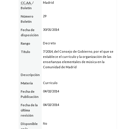
Madrid
CC.AA.
/
Boletín
29
Número
Boletín
30/01/2014
Fecha de
disposición
Decreto
Rango
7/2014, del Consejo de Gobierno, por el que se
Título
establece el currículo y la organización de las
enseñanzas elementales de música en la
Comunidad de Madrid
Descripción
Currículo
Materia
04/02/2014
Fecha de
Publicación
04/02/2014
Fecha de la
última
revisión
No
Disponible
en la