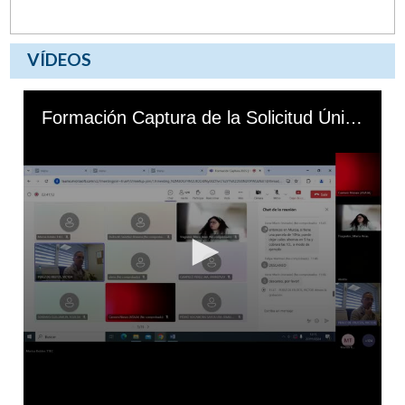
VÍDEOS
0
seconds
Formación Captura de la Solicitud Única 2025
of
0
seconds