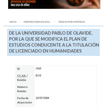
INICIO
DISPOSICIONES EN EDU...
AQUÍ:
ÍNDICES POR MATERIAS
DE LA UNIVERSIDAD PABLO DE OLAVIDE,
POR LA QUE SE MODIFICA EL PLAN DE
ESTUDIOS CONDUCENTE A LA TITULACIÓN
DE LICENCIADO EN HUMANIDADES
7907
ID
BOE
CC.AA.
/
Boletín
Número
Boletín
22/07/2004
Fecha de
disposición