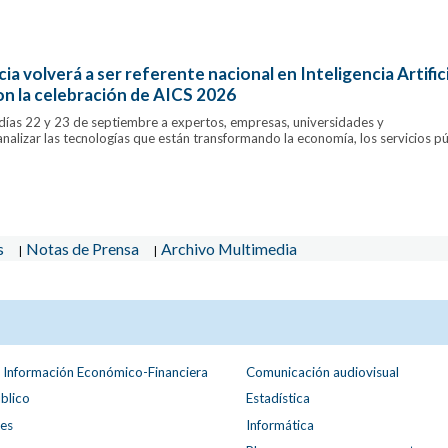
ia volverá a ser referente nacional en Inteligencia Artifici
on la celebración de AICS 2026
s días 22 y 23 de septiembre a expertos, empresas, universidades y
nalizar las tecnologías que están transformando la economía, los servicios p
s
Notas de Prensa
Archivo Multimedia
|
|
e Información Económico-Financiera
Comunicación audiovisual
blico
Estadística
es
Informática