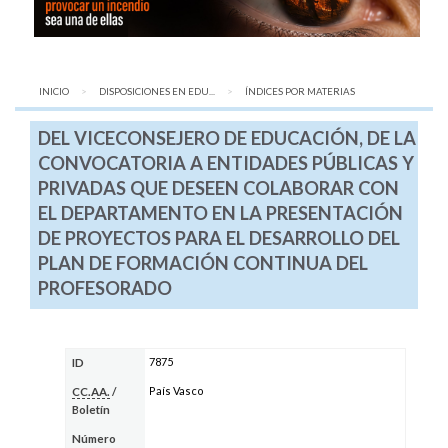
INICIO
DISPOSICIONES EN EDU...
AQUÍ:
ÍNDICES POR MATERIAS
DEL VICECONSEJERO DE EDUCACIÓN, DE LA
CONVOCATORIA A ENTIDADES PÚBLICAS Y
PRIVADAS QUE DESEEN COLABORAR CON
EL DEPARTAMENTO EN LA PRESENTACIÓN
DE PROYECTOS PARA EL DESARROLLO DEL
PLAN DE FORMACIÓN CONTINUA DEL
PROFESORADO
7875
ID
País Vasco
CC.AA.
/
Boletín
Número