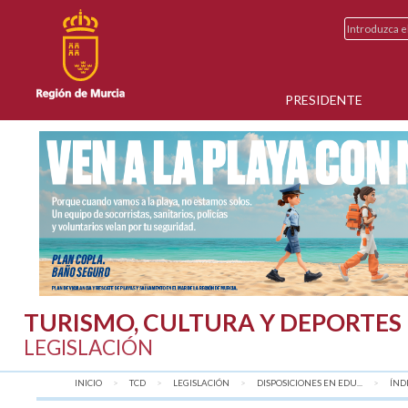
PRESIDENTE
TURISMO, CULTURA Y DEPORTES
LEGISLACIÓN
INICIO
TCD
LEGISLACIÓN
DISPOSICIONES EN EDU...
AQU
ÍND