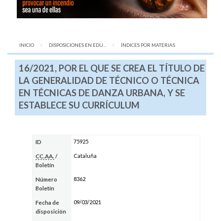
INICIO
DISPOSICIONES EN EDU...
AQUÍ:
ÍNDICES POR MATERIAS
16/2021, POR EL QUE SE CREA EL TÍTULO DE
LA GENERALIDAD DE TÉCNICO O TÉCNICA
EN TÉCNICAS DE DANZA URBANA, Y SE
ESTABLECE SU CURRÍCULUM
75925
ID
Cataluña
CC.AA.
/
Boletín
8362
Número
Boletín
09/03/2021
Fecha de
disposición