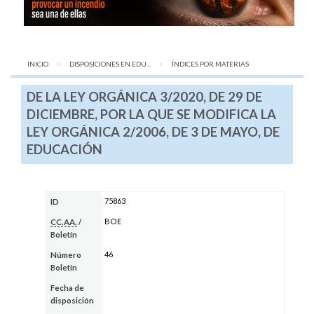
INICIO
DISPOSICIONES EN EDU...
AQUÍ:
ÍNDICES POR MATERIAS
DE LA LEY ORGÁNICA 3/2020, DE 29 DE
DICIEMBRE, POR LA QUE SE MODIFICA LA
LEY ORGÁNICA 2/2006, DE 3 DE MAYO, DE
EDUCACIÓN
75863
ID
BOE
CC.AA.
/
Boletín
46
Número
Boletín
Fecha de
disposición