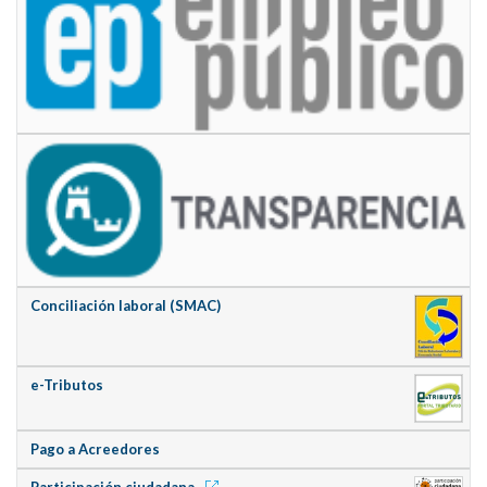
Conciliación laboral (SMAC)
e-Tributos
Pago a Acreedores
Participación ciudadana