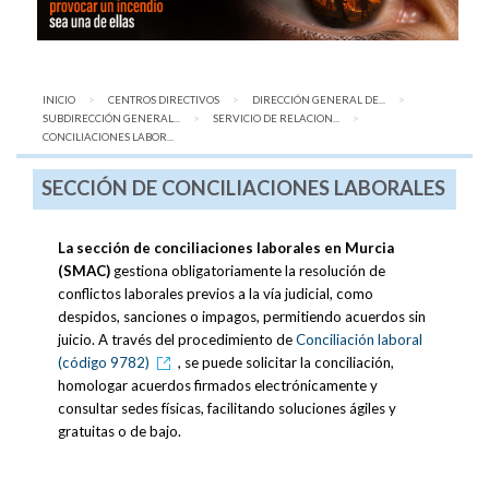
INICIO
CENTROS DIRECTIVOS
DIRECCIÓN GENERAL DE...
SUBDIRECCIÓN GENERAL...
SERVICIO DE RELACION...
AQUÍ:
CONCILIACIONES LABOR...
SECCIÓN DE CONCILIACIONES LABORALES
La sección de conciliaciones laborales en Murcia
(SMAC)
gestiona obligatoriamente la resolución de
conflictos laborales previos a la vía judicial, como
despidos, sanciones o impagos, permitiendo acuerdos sin
juicio. A través del procedimiento de
Conciliación laboral
(código 9782)
, se puede solicitar la conciliación,
homologar acuerdos firmados electrónicamente y
consultar sedes físicas, facilitando soluciones ágiles y
gratuitas o de bajo.