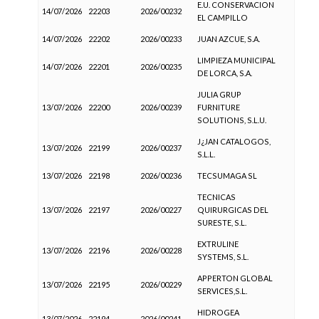
E.U. CONSERVACION
14/07/2026
22203
2026/00232
EL CAMPILLO
14/07/2026
22202
2026/00233
JUAN AZCUE, S.A.
LIMPIEZA MUNICIPAL
14/07/2026
22201
2026/00235
DE LORCA, S.A.
JULIA GRUP
13/07/2026
22200
2026/00239
FURNITURE
SOLUTIONS, S.L.U.
J¿JAN CATALOGOS,
13/07/2026
22199
2026/00237
S.L.L.
13/07/2026
22198
2026/00236
TECSUMAGA SL
TECNICAS
13/07/2026
22197
2026/00227
QUIRURGICAS DEL
SURESTE, S.L.
EXTRULINE
13/07/2026
22196
2026/00228
SYSTEMS, S.L.
APPERTON GLOBAL
13/07/2026
22195
2026/00229
SERVICES,S.L.
HIDROGEA
13/07/2026
22194
2026/00241