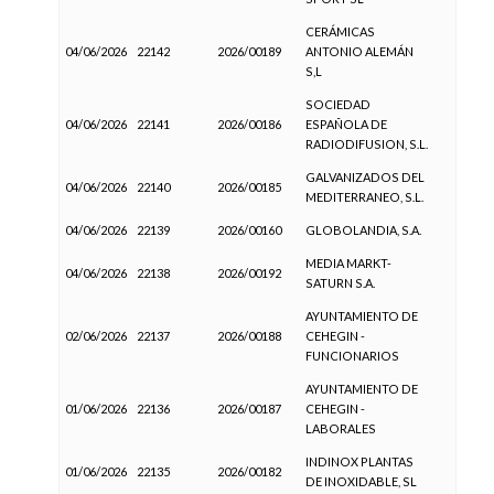
CERÁMICAS
04/06/2026
22142
2026/00189
ANTONIO ALEMÁN
S,L
SOCIEDAD
04/06/2026
22141
2026/00186
ESPAÑOLA DE
RADIODIFUSION, S.L.
GALVANIZADOS DEL
04/06/2026
22140
2026/00185
MEDITERRANEO, S.L.
04/06/2026
22139
2026/00160
GLOBOLANDIA, S.A.
MEDIA MARKT-
04/06/2026
22138
2026/00192
SATURN S.A.
AYUNTAMIENTO DE
02/06/2026
22137
2026/00188
CEHEGIN -
FUNCIONARIOS
AYUNTAMIENTO DE
01/06/2026
22136
2026/00187
CEHEGIN -
LABORALES
INDINOX PLANTAS
01/06/2026
22135
2026/00182
DE INOXIDABLE, SL