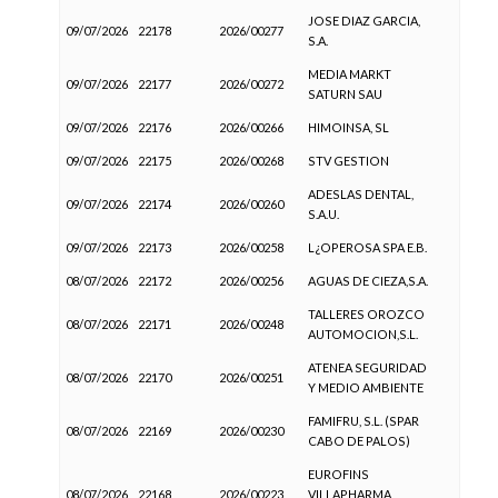
JOSE DIAZ GARCIA,
09/07/2026
22178
2026/00277
S.A.
MEDIA MARKT
09/07/2026
22177
2026/00272
SATURN SAU
09/07/2026
22176
2026/00266
HIMOINSA, SL
09/07/2026
22175
2026/00268
STV GESTION
ADESLAS DENTAL,
09/07/2026
22174
2026/00260
S.A.U.
09/07/2026
22173
2026/00258
L¿OPEROSA SPA E.B.
08/07/2026
22172
2026/00256
AGUAS DE CIEZA,S.A.
TALLERES OROZCO
08/07/2026
22171
2026/00248
AUTOMOCION,S.L.
ATENEA SEGURIDAD
08/07/2026
22170
2026/00251
Y MEDIO AMBIENTE
FAMIFRU, S.L. (SPAR
08/07/2026
22169
2026/00230
CABO DE PALOS)
EUROFINS
08/07/2026
22168
2026/00223
VILLAPHARMA