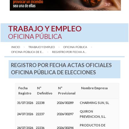
TRABAJO Y EMPLEO
OFICINA PÚBLICA
INICIO
TRABAJO Y EMPLEO
OFICINA PÚBLICA
OFICINA PÚBLICA DE E...
AQUÍ:
REGISTRO POR FECHA A...
REGISTRO POR FECHA ACTAS OFICIALES
OFICINA PÚBLICA DE ELECCIONES
Fecha
Nº
Nº
Nombre Empresa
Registro
Definitivo
Provisional
31/07/2026
22238
2026/00289
CHARMING SUN, SL
QUIRON
24/07/2026
22237
2026/00297
PREVENCION, S.L.
PRODUCTOS DE
24/07/2026
22236
2026/00294